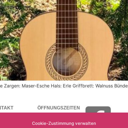
 Zargen: Maser-Esche Hals: Erle Griffbrett: Walnuss Bünde
NTAKT
ÖFFNUNGSZEITEN
0961 32494
Mo. – Fr.: 09:00 – 18:00
Cookie-Zustimmung verwalten
musiklindner.de
Samstag: 09:00 – 16:00