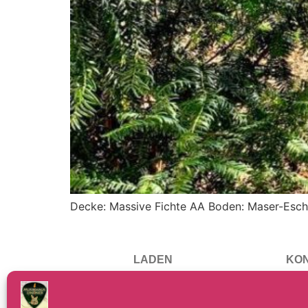
Decke: Massive Fichte AA Boden: Maser-Esche
LADEN
KO
Musikhaus Lindner
Telefon:
Bürgermeister-Prechtl-Straße 46
E-Mail:
info@